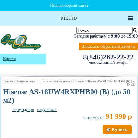
Полная версия сайта
МЕНЮ
9:00
19:00
Сегодня работаем с
до
Заказать обратный звонок
262-22-22
8(846)
Корзина
многоканальный телефон
Главная
/
Кондиционеры
/
Сплит-системы настенные
/
Hisense
/ Hisense AS-18UW4RXPHB00 (B) (до
50 м2)
Hisense AS-18UW4RXPHB00 (B) (до 50
м2)
‹ предыдущая
следующая ›
91 990 р
Стоимость: