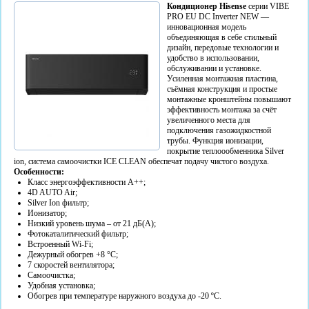
Кондиционер Hisense
серии VIBE
PRO EU DC Inverter NEW —
инновационная модель
объединяющая в себе стильный
дизайн, передовые технологии и
удобство в использовании,
обслуживании и установке.
Усиленная монтажная пластина,
съёмная конструкция и простые
монтажные кронштейны повышают
эффективность монтажа за счёт
увеличенного места для
подключения газожидкостной
трубы. Функция ионизации,
покрытие теплоообменника Silver
ion, система самоочистки ICE CLEAN обеспечат подачу чистого воздуха.
Особенности:
Класс энергоэффективности А++;
4D AUTO Air;
Silver Ion фильтр;
Ионизатор;
Низкий уровень шума – от 21 дБ(А);
Фотокаталитический фильтр;
Встроенный Wi-Fi;
Дежурный обогрев +8 °С;
7 скоростей вентилятора;
Самоочистка;
Удобная установка;
Обогрев при температуре наружного воздуха до -20 ºC.