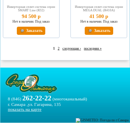
Инверторная сплит-система серии
Инверторная сплит-система серии
SMART Line (R32)
MEGA DUAL (R410A)
94 500 р
41 500 р
Нет в наличии. Под заказ
Нет в наличии. Под заказ
Заказать
Заказать
1
2
следующая ›
последняя »
262-22-22
8 (846)
(многоканальный)
г. Самара ,ул. Гагарина, 135
показать на карте