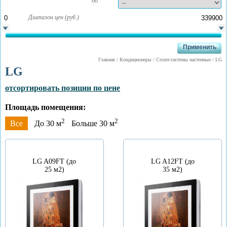
до
Диапазон цен (руб.)
Главная
/
Кондиционеры
/
Сплит-системы настенные
/
LG
LG
отсортировать позиции по цене
Площадь помещения:
2
2
Все
До 30 м
Больше 30 м
LG A09FT (до
LG A12FT (до
25 м2)
35 м2)