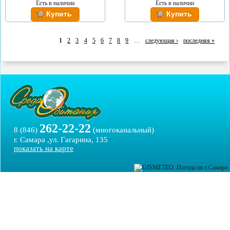
Есть в наличии
Есть в наличии
1
2
3
4
5
6
7
8
9
…
следующая ›
последняя »
262-22-22
8 (846)
(многоканальный)
г. Самара ,ул. Гагарина, 135
показать на карте