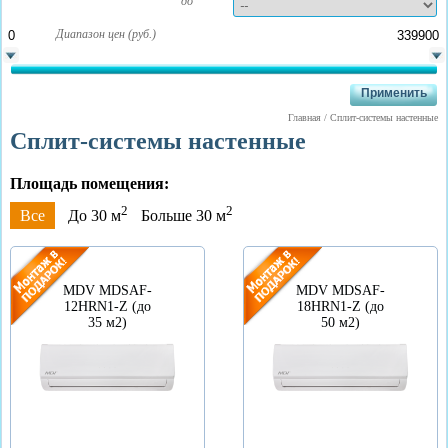
до
Диапазон цен (руб.)
Главная
/
Сплит-системы настенные
Сплит-системы настенные
Площадь помещения:
2
2
Все
До 30 м
Больше 30 м
MDV MDSAF-
MDV MDSAF-
12HRN1-Z (до
18HRN1-Z (до
35 м2)
50 м2)