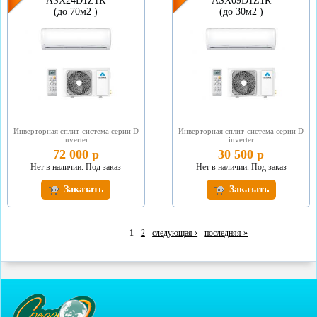
ASX24D1Z1R
ASX09D1Z1R
(до 70м2 )
(до 30м2 )
Инверторная сплит-система серии D
Инверторная сплит-система серии D
inverter
inverter
72 000 р
30 500 р
Нет в наличии. Под заказ
Нет в наличии. Под заказ
Заказать
Заказать
1
2
следующая ›
последняя »