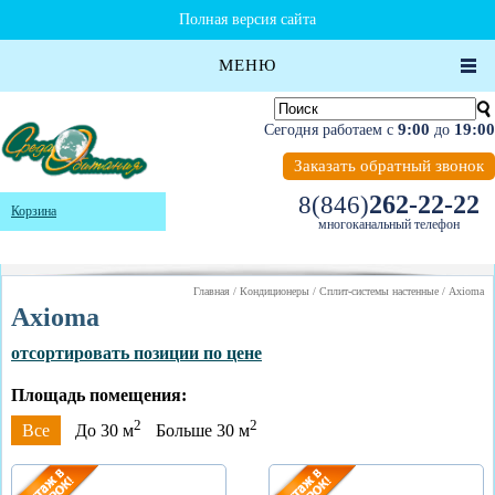
Полная версия сайта
МЕНЮ
9:00
19:00
Сегодня работаем с
до
Заказать обратный звонок
262-22-22
8(846)
Корзина
многоканальный телефон
Главная
/
Кондиционеры
/
Сплит-системы настенные
/
Axioma
Axioma
отсортировать позиции по цене
Площадь помещения:
2
2
Все
До 30 м
Больше 30 м