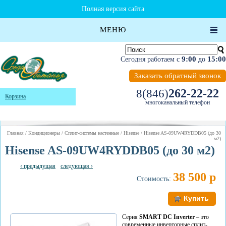
Полная версия сайта
МЕНЮ
9:00
15:00
Сегодня работаем с
до
Заказать обратный звонок
262-22-22
8(846)
Корзина
многоканальный телефон
Главная
/
Кондиционеры
/
Сплит-системы настенные
/
Hisense
/ Hisense AS-09UW4RYDDB05 (до 30
м2)
Hisense AS-09UW4RYDDB05 (до 30 м2)
‹ предыдущая
следующая ›
38 500 р
Стоимость:
Серия
SMART DC Inverter
– это
современные инверторные сплит-