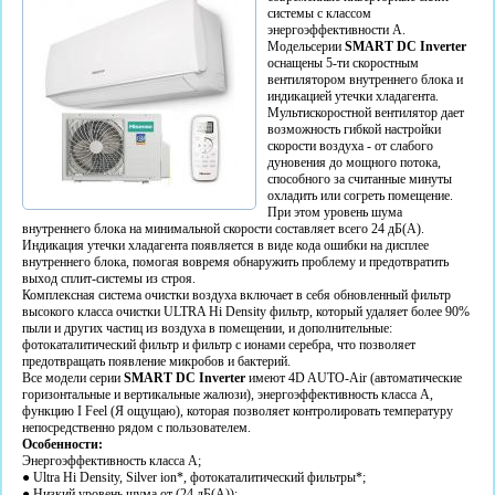
системы с классом
энергоэффективности А.
Модельсерии
SMART DC Inverter
оснащены 5-ти скоростным
вентилятором внутреннего блока и
индикацией утечки хладагента.
Мультискоростной вентилятор дает
возможность гибкой настройки
скорости воздуха - от слабого
дуновения до мощного потока,
способного за считанные минуты
охладить или согреть помещение.
При этом уровень шума
внутреннего блока на минимальной скорости составляет всего 24 дБ(А).
Индикация утечки хладагента появляется в виде кода ошибки на дисплее
внутреннего блока, помогая вовремя обнаружить проблему и предотвратить
выход сплит-системы из строя.
Комплексная система очистки воздуха включает в себя обновленный фильтр
высокого класса очистки ULTRA Hi Density фильтр, который удаляет более 90%
пыли и других частиц из воздуха в помещении, и дополнительные:
фотокаталитический фильтр и фильтр с ионами серебра, что позволяет
предотвращать появление микробов и бактерий.
Все модели серии
SMART DC Inverter
имеют 4D AUTO-Air (автоматические
горизонтальные и вертикальные жалюзи), энергоэффективность класса А,
функцию I Feel (Я ощущаю), которая позволяет контролировать температуру
непосредственно рядом с пользователем.
Особенности:
Энергоэффективность класса А;
● Ultra Hi Density, Silver ion*, фотокаталитический фильтры*;
● Низкий уровень шума от (24 дБ(А));