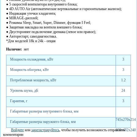
● 5 скоростей вентилятора внутреннего блока;
● 4D AUTO Air (автоматические вертикальные и горизонтальные жалюзи);
● Индикация утечки хладагента;
● MIRAGE-дисплей;
● Режимы Sleep, Smart, Super, Dimmer, функция I Feel;
● Защитная накладка на вентили внешнего блока;
● Двустороннее подключение дренажа (левое или правое);
● Авторестарт, самодиагностика.
*Для моделей 18k и 24k - опция
Наличие:
нет
Мощность охлаждения, кВт
3
Мощность обогрева, кВт
3
Потребляемая мощность, кВт
1.2
Уровень шума, дБ
24
Гарантия, г
3
Габаритные размеры внутреннего блока, мм
745х270х214
Габаритные размеры наружнего блока, мм
Войдите
или
зарегистрируйтесь
, чтобы получить возможность отправлять
660x482x240
комментарии